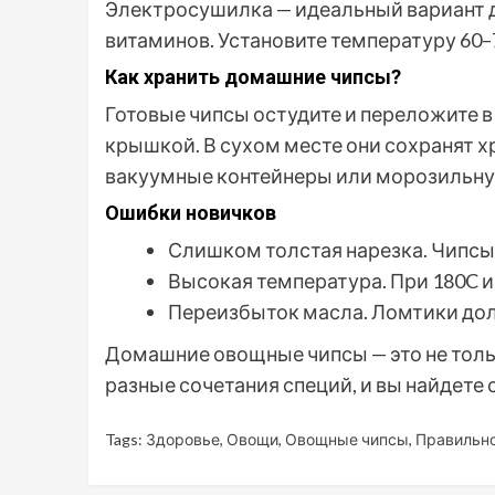
Электросушилка — идеальный вариант д
витаминов. Установите температуру 60–7
Как хранить домашние чипсы?
Готовые чипсы остудите и переложите в
крышкой. В сухом месте они сохранят хр
вакуумные контейнеры или морозильну
Ошибки новичков
Слишком толстая нарезка. Чипсы
Высокая температура. При 180C и 
Переизбыток масла. Ломтики долж
Домашние овощные чипсы — это не тольк
разные сочетания специй, и вы найдете 
Tags:
Здоровье
,
Овощи
,
Овощные чипсы
,
Правильно