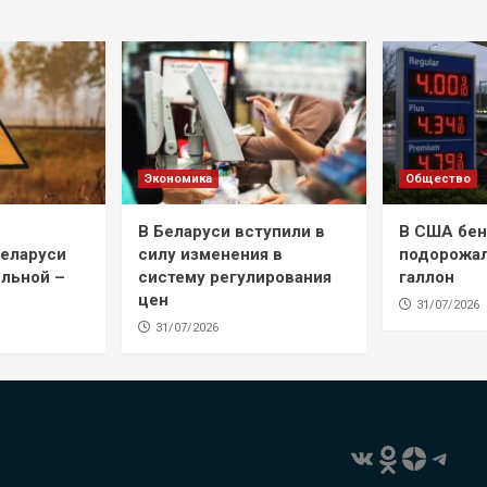
Экономика
Общество
В Беларуси вступили в
В США бен
Беларуси
силу изменения в
подорожал
ильной –
систему регулирования
галлон
цен
31/07/2026
31/07/2026