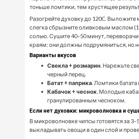
тоньше ломтики, тем хрустящее результ
Разогрейте духовку до 120C. Выложите 
слегка сбрызните оливковым маслом (1 
солью. Сушите 40–50 минут, переворачи
краям: они должны подрумяниться, но н
Варианты вкусов
Свекла + розмарин
. Нарежьте св
черный перец.
Батат + паприка
. Ломтики батата
Кабачок + чеснок
. Молодые каба
гранулированным чесноком.
Если нет духовки: микроволновка и суш
В микроволновке чипсы готовятся за 3–
выкладывать овощи в один слой и прове