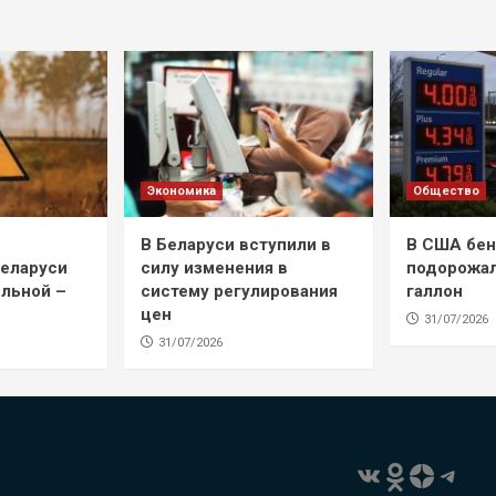
Экономика
Общество
В Беларуси вступили в
В США бен
Беларуси
силу изменения в
подорожал
ильной –
систему регулирования
галлон
цен
31/07/2026
31/07/2026