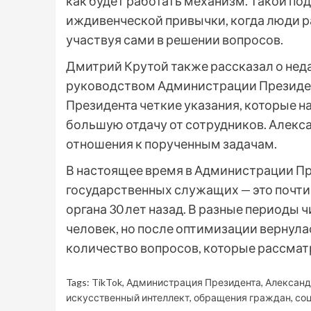
как будет работать механизм. Такой по
иждивенческой привычки, когда люди р
участвуя сами в решении вопросов.
Дмитрий Крутой также рассказал о нед
руководством Администрации Президент
Президента четкие указания, которые н
большую отдачу от сотрудников. Алекс
отношения к порученным задачам.
В настоящее время в Администрации Пр
государственных служащих — это почти 
органа 30 лет назад. В разные периоды 
человек, но после оптимизации вернула
количество вопросов, которые рассматр
Tags:
TikTok
,
Администрация Президента
,
Александ
искусственный интеллект
,
обращения граждан
,
со