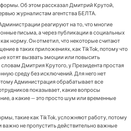
формы. Об этом рассказал Дмитрий Крутой,
тервью журналистам агентства БЕЛТА.
 Администрации реагируют на то, что многие
онные письма, а через публикации в социальных
о как норму. Он отметил, что некоторые считают
ие в таких приложениях, как TikTok, потому что
ые хотят вызвать эмоции или повысить
о словам Дмитрия Крутого, у Президента простая
ную среду без исключений. Для него нет
этому Администрация обрабатывает все
отрудников показывает, какие вопросы
ие, а какие — это просто шум или временные
мы, такие как TikTok, усложняют работу, потому
и важно не пропустить действительно важные