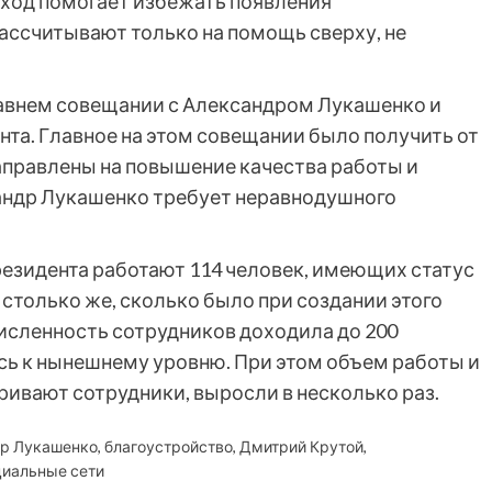
дход помогает избежать появления
ассчитывают только на помощь сверху, не
авнем совещании с Александром Лукашенко и
а. Главное на этом совещании было получить от
аправлены на повышение качества работы и
андр Лукашенко требует неравнодушного
езидента работают 114 человек, имеющих статус
столько же, сколько было при создании этого
численность сотрудников доходила до 200
сь к нынешнему уровню. При этом объем работы и
ивают сотрудники, выросли в несколько раз.
р Лукашенко
,
благоустройство
,
Дмитрий Крутой
,
циальные сети