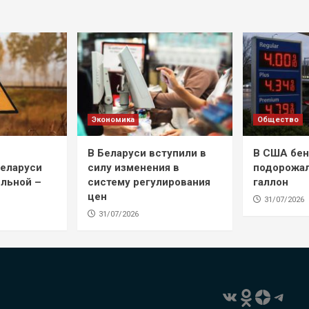
Экономика
Общество
В Беларуси вступили в
В США бен
Беларуси
силу изменения в
подорожал
ильной –
систему регулирования
галлон
цен
31/07/2026
31/07/2026